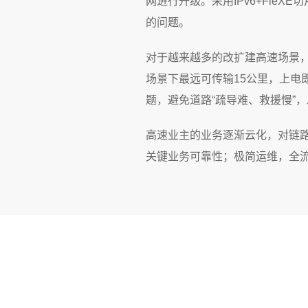
网进行升级。采用IPv6+Fle
的问题。
对于越来越多的改扩建高速场景
场景下最远可传输15公里，上
题，避免道路“疏导难、救援慢”
高速业主的业务逐渐云化，对链路
关键业务可靠性；极简运维，全