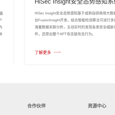
HiSec Insight安全态势感知
的盒
HiSec Insight安全态势感知基于成熟自研商用大
户
台FusionInsight开发，结合智能检测算法可进行
为
海量数据关联分析，主动实时的发现各类安全威胁
决
件，还原出整个APT攻击链攻击行为。
了解更多
合作伙伴
资源中心