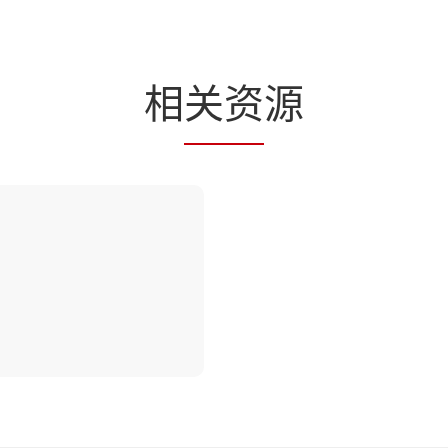
相
关资
源