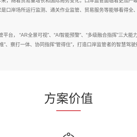
年来，随着贸易量增长和国际局势变化，口岸监管面临着更加严
求是口岸场所运行监测、通关作业监管、贸易服务等能够看得全
平台， “AR全景可视”、“AI智能预警”、“多级融合指挥”三大
得准”、察打一体、协同指挥“管得住”，打造口岸监管者的智慧驾驶
方
案价
值