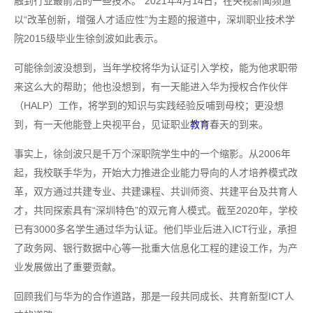
触到行业最前沿的一些技术。”2021年4月14日，在央视新闻频道
以“改革创新，增强人才适应性”为主题的报道中，深圳职业技术学
院2015级毕业生徐剑波如此表示。
可能徐剑波没想到，当年学校将华为认证引入学校，能为他求职带
来这么大的帮助；他也没想到，有一天能进入华为授权合作伙伴
（HALP）工作，将学到的知识与实践经验反哺到母校；更没想
到，有一天他能登上央视平台，见证职业
教育
春天的到来。
事实上，徐剑波只是千万个深职院学生中的一个缩影。从2006年
起，我校联手华为，开始大力推进企业能力导向的人才培养模式改
革，双方通过共建专业、共建课程、共训师资、共建平台及共育人
才，共同探索具有“深圳特色”的双元育人模式。截至2020年，学校
已有3000多名学生通过华为认证。他们毕业后进入ICT行业，承担
了政务网、银行数据中心等一批重大信息化工程的建设工作，为产
业发展做出了重要贡献。
回顾我们与华为的合作道路，那是一段共同成长、共育新型ICT人