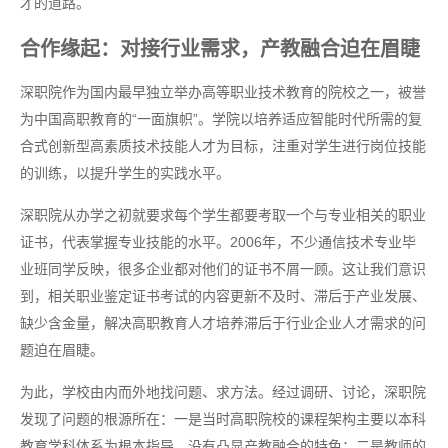
才的道路。
合作缘起：对接行业需求，产教融合迫在眉睫
深职院作为国内最早独立举办高等职业技术教育的院校之一，被誉
为中国高职教育的“一面旗帜”。学院以培养适应智能时代所需的复
合式创新型高素质技术技能人才为目标，注重对学生进行岗位技能
的训练，以提升学生的实践水平。
深职院从办学之初就要求每个学生都要考取一个与专业相关的职业
证书，代表掌握专业技能的水平。2006年，不少通信技术专业毕
业班同学反映，很多企业都对他们的证书不屑一顾。这让我们意识
到，相关职业鉴定证书考试的内容更新不及时、滞后于产业发展、
缺少含金量，解决高职教育人才培养滞后于行业企业人才需求的问
题迫在眉睫。
为此，学校由内而外地找问题、求方法。经过调研、讨论，深职院
发现了问题的根源所在：一是当时高职院校的课程架构主要以本科
教育学科体系为根本指导，没有凸显产教融合的特色；二是教师的