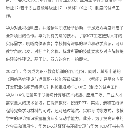
条），要求从2019年开始，在职业院校、应用型本科高校启动“学
历证书+若干职业技能等级证书” （简称1+X证书）制度的试点工
作。
华为对此积极响应，并邀请深职院给予协助，于是双方再度开启了
全新项目的合作。华为拥有先进的技术，了解ICT生态链对人才的
实际需求，明晰岗位职责；学校拥有深厚的理论和教学资源，可从
教学角度出发，对标准的名称、标准所需的技能要求及对应院校提
供建设性建议。基于此，双方的合作一拍即合。
2020年，华为成为职业教育培训的评价组织，同时，其所申请的
《网络系统建设与运维职业技能等级标准》、《智能计算平台应用
开发职业技能等级标准》也被批准参与1+X证书制度的试点工作。
华为1+X认证聚焦于联接与计算等技术成熟、应用广泛、产业人才
需求量大的技术领域，在提供教材、授课PPT、实验手册和在线课
程等完备学习材料的同时，还可通过笔试、实验考试等方式，考核
学生的理论知识掌握程度及实际动手能力。此外，为了提高证书的
含金量和通用性，华为1+X认证证书还能实现与华为HCIA证书有条