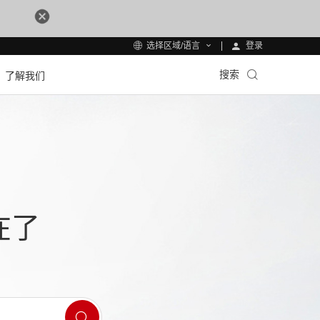
登录
选择区域/语言
搜索
了解我们
在了