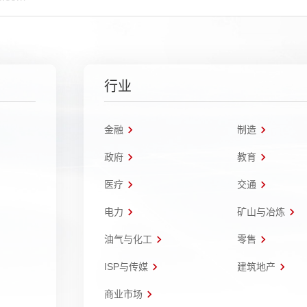
行业
金融
制造
政府
教育
医疗
交通
电力
矿山与冶炼
油气与化工
零售
ISP与传媒
建筑地产
商业市场