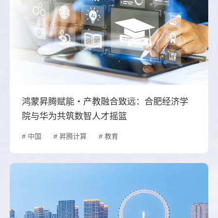
鸿蒙昇腾赋能・产教融合致远：合肥经济学
院与华为共筑数智人才摇篮
# 中国
# 昇腾计算
# 教育