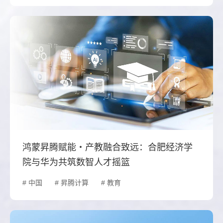
鸿蒙昇腾赋能・产教融合致远：合肥经济学
院与华为共筑数智人才摇篮
# 中国
# 昇腾计算
# 教育