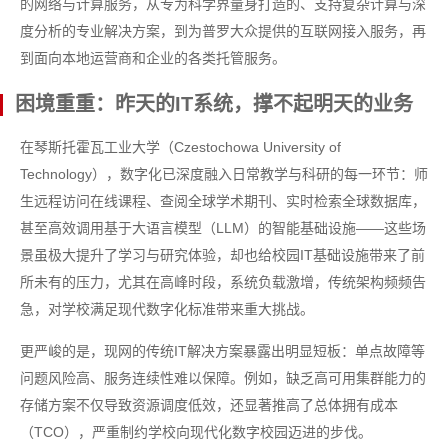
的网络与计算服务，从专为科学界量身打造的、支持复杂计算与深
度分析的专业解决方案，到为普罗大众提供的互联网接入服务，再
到面向本地运营商和企业的各类托管服务。
困境重重：昨天的IT系统，撑不起明天的业务
在琴斯托霍瓦工业大学（Czestochowa University of
Technology），数字化已深度融入日常教学与科研的每一环节：师
生远程访问在线课程、查阅全球学术期刊、实时检索全球数据库，
甚至高效调用基于大语言模型（LLM）的智能基础设施——这些场
景虽极大提升了学习与研究体验，却也给校园IT基础设施带来了前
所未有的压力，尤其在高峰时段，系统负载激增，传统架构频频告
急，对学校满足现代数字化标准带来重大挑战。
更严峻的是，现网的传统IT解决方案暴露出明显短板：单点故障等
问题风险高、服务连续性难以保障。例如，缺乏高可用集群能力的
存储方案不仅导致资源调度低效，还显著推高了总体拥有成本
（TCO），严重制约学校向现代化数字校园迈进的步伐。