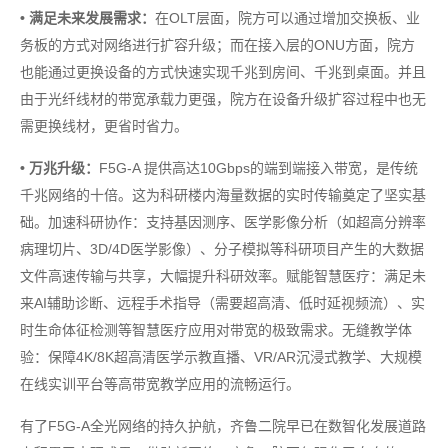
• 满足未来发展需求：
在OLT层面，院方可以通过增加交换板、业
务板的方式对网络进行扩容升级；而在接入层的ONU方面，院方
也能通过更换设备的方式快速实现千兆到房间、千兆到桌面。并且
由于光纤线材的带宽承载力更强，院方在设备升级扩容过程中也无
需更换线材，更省时省力。
• 万兆升级：
F5G-A 提供高达10Gbps的端到端接入带宽，是传统
千兆网络的十倍。这为科研楼内海量数据的实时传输奠定了坚实基
础。加速科研协作：支持基因测序、医学影像分析（如超高分辨率
病理切片、3D/4D医学影像）、分子模拟等科研项目产生的大数据
文件高速传输与共享，大幅提升科研效率。赋能智慧医疗：满足未
来AI辅助诊断、远程手术指导（需要超高清、低时延视频流）、实
时生命体征检测等智慧医疗应用对带宽的极致需求。无缝教学体
验：保障4K/8K超高清医学示教直播、VR/AR沉浸式教学、大规模
在线实训平台等高带宽教学应用的流畅运行。
有了F5G-A全光网络的持久护航，齐鲁二院早已在数智化发展道路