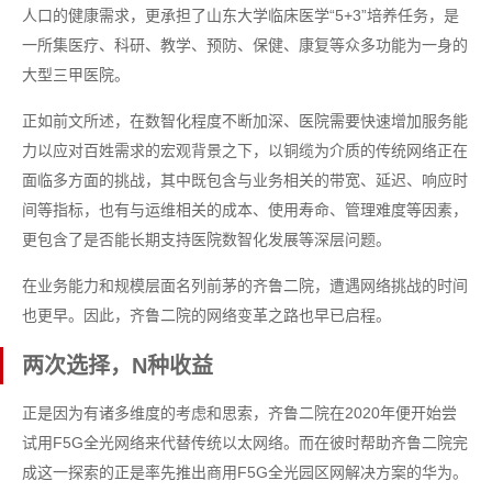
人口的健康需求，更承担了山东大学临床医学“5+3”培养任务，是
一所集医疗、科研、教学、预防、保健、康复等众多功能为一身的
大型三甲医院。
正如前文所述，在数智化程度不断加深、医院需要快速增加服务能
力以应对百姓需求的宏观背景之下，以铜缆为介质的传统网络正在
面临多方面的挑战，其中既包含与业务相关的带宽、延迟、响应时
间等指标，也有与运维相关的成本、使用寿命、管理难度等因素，
更包含了是否能长期支持医院数智化发展等深层问题。
在业务能力和规模层面名列前茅的齐鲁二院，遭遇网络挑战的时间
也更早。因此，齐鲁二院的网络变革之路也早已启程。
两次选择，N种收益
正是因为有诸多维度的考虑和思索，齐鲁二院在2020年便开始尝
试用F5G全光网络来代替传统以太网络。而在彼时帮助齐鲁二院完
成这一探索的正是率先推出商用F5G全光园区网解决方案的华为。