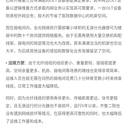
心却只需要三台非满配的OLT设备便能满足需求，其中两台OLT设
备以逻辑堆叠方式承载内网业务以实现高可靠要求，一台OLT设备
则承担外网业务；极大的节省了医院数据中心的机架空间。
而在弱电间内，全光网络则只需部署小体积的无源分光器便可为楼
层中的数十个房间提供网络服务。由于无需再使用大量交换机和配
线架，弱电间的局促情况也大为改观，原本满满当当的机架也空出
大半，为后续其他设备的增加和数智化业务发展留足了空间。
• 运维方便：
由于光纤线缆的线径更小、重量更轻、接插密度更
高、空间余量更多，机房、弱电间等场景的理线也变得非常简单，
运维人员也就无需在闷热的弱电间花费几十分钟甚至数小时来排查
线缆，日常工作强度大幅降低。
同时，因为光纤线缆的使用寿命更长、传输距离更远、信号更稳
定，且无源运行的分光器也不易损坏，运行5年以来，齐鲁二院也
没有遇到网络损坏等情况，在获得更高可靠性的同时，也大幅降低
了运维工作量和成本。