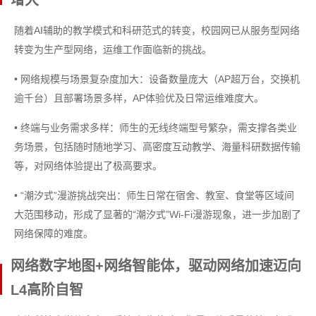
增大
随着AI辅助的教学模式和科研范式的转变，校园网已从服务型网络
转变为生产型网络，运维工作面临新的挑战。
• 网络规模与场景复杂度加大：设备数量庞大（AP超万台，交换机
逾千台）且部署场景多样，AP体验优及日常运维难度大。
• 终端与业务需求多样：师生的无线终端型号繁杂，需支撑各类业
务场景，包括随时随地学习、高密度互动教学、海量科研数据传输
等，对网络体验提出了极高要求。
• “潮汐式”漫游挑战突出：师生日常在宿舍、教室、食堂等区域间
大范围移动，形成了显著的“潮汐式”Wi-Fi漫游现象，进一步加剧了
网络保障的难度。
网络数字地图+网络智能体，驱动网络加速迈向
L4高阶自智