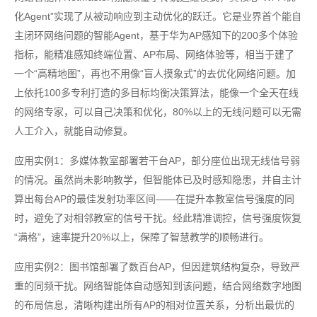
化Agent”实现了从被动响应到主动优化的跃迁。它是业界首个能自
主闭环网络问题的智能Agent，基于华为AP感知下的200多个体验
指标，能精准感知终端位置、AP布局、网络体验等，相当于建了
一个“高精地图”，再也不用像“盲人摸象式”的去优化网络问题。加
上依托100多专利打造的多目标均衡决策算法，能像一个全天在线
的网络专家，可以自己决策和优化，80%以上的无线问题可以无需
人工介入，就能自动修复。
应用实例1：多媒体教室部署若干台AP，部分座位出现无线信号弱
的情况。虽然尚未影响教学，但智能体已及时感知隐患，并自主计
算出每台AP的最佳发射功率区间——在提升本教室信号强度的同
时，避免了对相邻教室的信号干扰。经此精准调控，信号强度恢复
“满格”，速率提升20%以上，保障了智慧教学的顺畅进行。
应用实例2：图书馆部署了数百台AP，但因建筑结构复杂，导致严
重的同频干扰。网络智能体自动感知到该问题，结合网络数字地图
的布局信息，清晰构建出所有AP的相对位置关系，分析出最优的