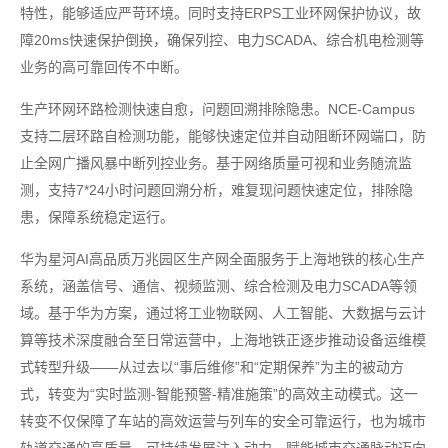
特性，能够适应严苛环境。同时支持ERPS工业环网保护协议，故
障20ms快速保护倒换，确保列控、电力SCADA、综合机电检测等
业务的高可靠回传不中断。
生产环网环路检测快速自愈，问题回溯排除隐患。NCE-Campus
支持二层环路自检测功能，能够快速定位并自动阻断环网端口，防
止全网广播风暴中断列控业务。基于网络质量可视和业务随流监
测，支持7*24小时问题回溯分析，难复现问题快速定位，排除隐
患，保障系统稳定运行。
华为星河AI高品质万兆园区生产网全面服务于上海地铁的核心生产
系统，涵盖信号、通信、视频监测、综合检测及电力SCADA等领
域。基于华为方案，通过将工业物联网、人工智能、大数据与云计
算等技术深度融合至日常运营中，上海地铁正逐步推动设备运维模
式转型升级——从过去以“事后维修”和“定期保养”为主的被动方
式，转变为“实时监测-智能预警-精准施策”的高效主动模式。这一
转变不仅保障了车站的高效运营与列车的安全可靠运行，也为城市