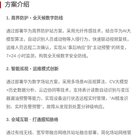
方案介绍
1. 周界防护・全天候数字防线
通过部署华为周界防护站方案，采用光纤传感技术，结合华为AI大
模型算法，自动识别人员或动物等入侵行为，快速联动视频复核，
运维人员远程二次确认，实现从“事后响应”到“主动预警”的转变，
7×24 小时监测，构筑全天候数字安全防线。
2. 智能巡视・运维模式创新
通过部署华为数字场站方案，采用多场景AI巡视算法、CV大模型
+历史数据分析、云边协同等技术，支持表计读数自动识别与变压
器漏油预警等能力，实现设备运行状态远程实时管理，“AI精准识
别、实时告警预警”，故障从发现到处置分钟级响应。
3. 全域互联 · 打通感知脉络
通过有线无线、宽窄带融合网络共站址融合部署，简化场站网络管