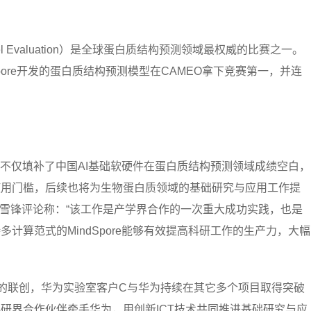
 Model Evaluation）是全球蛋白质结构预测领域最权威的比赛之一。
dspore开发的蛋白质结构预测模型在CAMEO拿下竞赛第一，并连
现不仅填补了中国AI基础软硬件在蛋白质结构预测领域成绩空白，
使用门槛，后续也将为生物蛋白质领域的基础研究与应用工作提
构师金雪锋评论称：“该工作是产学界合作的一次重大成功实践，也是
计算范式的MindSpore能够有效提高科研工作的生产力，大幅
具的联创，华为实验室客户C与华为持续在其它多个项目取得突破
研界合作伙伴牵手华为，用创新ICT技术共同推进基础研究与应