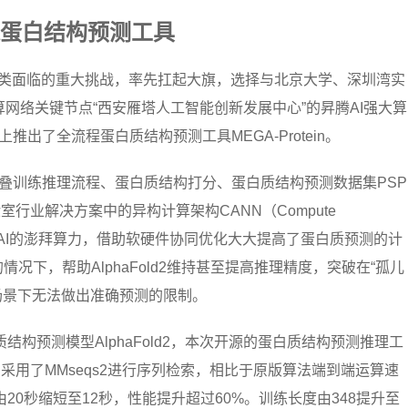
造蛋白结构预测工具
类面临的重大挑战，率先扛起大旗，选择与北京大学、深圳湾实
网络关键节点“西安雁塔人工智能创新发展中心”的昇腾AI强大算
e上推出了全流程蛋白质结构预测工具MEGA-Protein。
、蛋白质折叠训练推理流程、蛋白质结构打分、蛋白质结构预测数据集PSP
行业解决方案中的异构计算架构CANN（Compute
work）释放昇腾AI的澎拜算力，借助软硬件协同优化大大提高了蛋白质预测的计
况下，帮助AlphaFold2维持甚至提高推理精度，突破在“孤儿
乏场景下无法做出准确预测的限制。
白质结构预测模型AlphaFold2，本次开源的蛋白质结构预测推理工
用了MMseqs2进行序列检索，相比于原版算法端到端运算速
20秒缩短至12秒，性能提升超过60%。训练长度由348提升至