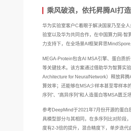
乘风破浪，依托昇腾AI打
华为实验室客户C着眼于解决国家乃至全人
验室以及华为共同合作，在中国算力网-智算
力支持下，在全场景AI框架昇思MindSpor
MEGA-Protein包含AI MSA引擎
等关键技术。该方案通过借助华为智算实验室
Architecture for NeuralNet
算效率；还能够在MSA少样本甚至零样本的情
序列”、“高异序列”和人造蛋白等MSA匮
参考DeepMind于2021年7月份开源的蛋
具模型部分与其相同，在多序列比对阶段，采
度有2-3倍的提升，混合精度下，单步迭代由