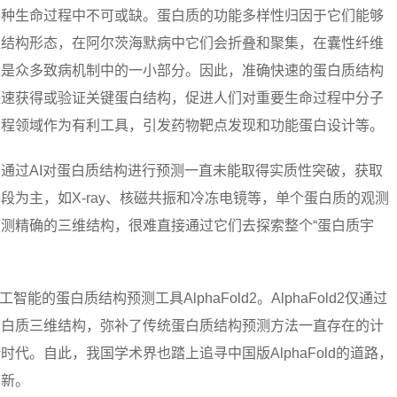
各种生命过程中不可或缺。蛋白质的功能多样性归因于它们能够
维结构形态，在阿尔茨海默病中它们会折叠和聚集，在囊性纤维
仅是众多致病机制中的一小部分。因此，准确快速的蛋白质结构
快速获得或验证关键蛋白结构，促进人们对重要生命过程中分子
工程领域作为有利工具，引发药物靶点发现和功能蛋白设计等。
通过AI对蛋白质结构进行预测一直未能取得实质性突破，获取
为主，如X-ray、核磁共振和冷冻电镜等，单个蛋白质的观测
测精确的三维结构，很难直接通过它们去探索整个“蛋白质宇
工智能的蛋白质结构预测工具AlphaFold2。AlphaFold2仅通过
蛋白质三维结构，弥补了传统蛋白质结构预测方法一直存在的计
代。自此，我国学术界也踏上追寻中国版AlphaFold的道路，
创新。