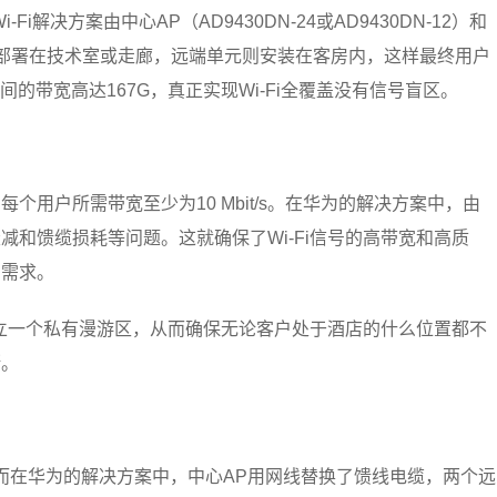
解决方案由中心AP（AD9430DN-24或AD9430DN-12）和
可以部署在技术室或走廊，远端单元则安装在客房内，这样最终用户
的带宽高达167G，真正实现Wi-Fi全覆盖没有信号盲区。
个用户所需带宽至少为10 Mbit/s。在华为的解决方案中，由
和馈缆损耗等问题。这就确保了Wi-Fi信号的高带宽和高质
的需求。
立一个私有漫游区，从而确保无论客户处于酒店的什么位置都不
断。
，而在华为的解决方案中，中心AP用网线替换了馈线电缆，两个远