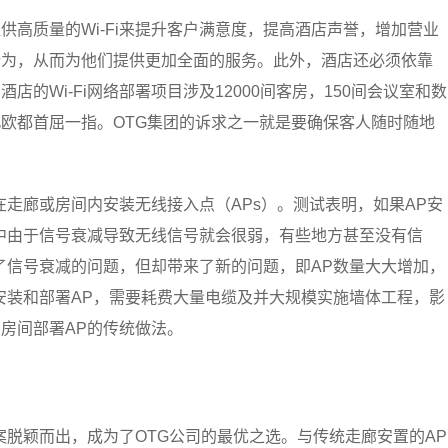
高质量的Wi-Fi来提升客户满意度，提高酒店声誉，增加营业
行为，从而为他们提供更加全面的服务。此外，酒店还必须依靠
的Wi-Fi网络部署项目涉及12000间客房，150间会议室和数
欧都首屈一指。OTG集团的诉求之一就是要确保客人随时随地
即在走廊或房间内安装无线接入点（APs）。测试表明，如果AP安
中由于信号衰减导致无线信号就会很弱，有些地方甚至没有信
了信号衰减的问题，但却带来了新的问题，即AP数量大大增加，
安装和部署AP，需要耗费大量电缆及并大规模实施墙体工程，影
房间部署AP的传统做法。
方案脱颖而出，成为了OTG公司的最优之选。与传统走廊安置的AP