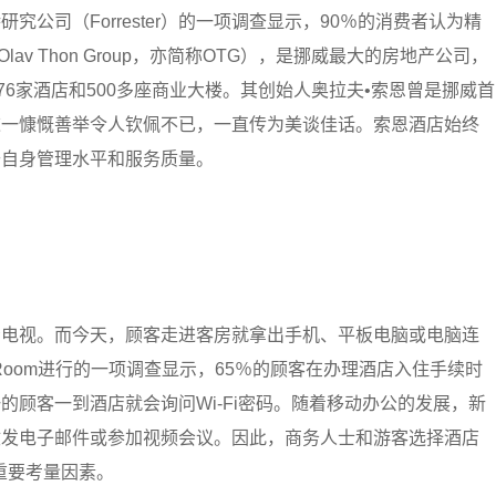
公司（Forrester）的一项调查显示，90％的消费者认为精
lav Thon Group，亦简称OTG），是挪威最大的房地产公司，
76家酒店和500多座商业大楼。其创始人奥拉夫•索恩曾是挪威首
这一慷慨善举令人钦佩不已，一直传为美谈佳话。索恩酒店始终
升自身管理水平和服务质量。
看电视。而今天，顾客走进客房就拿出手机、平板电脑或电脑连
lier Room进行的一项调查显示，65％的顾客在办理酒店入住手续时
顾客一到酒店就会询问Wi-Fi密码。随着移动办公的发展，新
收发电子邮件或参加视频会议。因此，商务人士和游客选择酒店
的重要考量因素。