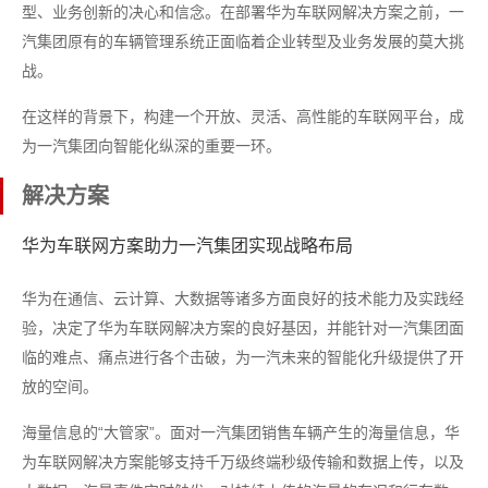
型、业务创新的决心和信念。在部署华为车联网解决方案之前，一
汽集团原有的车辆管理系统正面临着企业转型及业务发展的莫大挑
战。
在这样的背景下，构建一个开放、灵活、高性能的车联网平台，成
为一汽集团向智能化纵深的重要一环。
解决方案
华为车联网方案助力一汽集团实现战略布局
华为在通信、云计算、大数据等诸多方面良好的技术能力及实践经
验，决定了华为车联网解决方案的良好基因，并能针对一汽集团面
临的难点、痛点进行各个击破，为一汽未来的智能化升级提供了开
放的空间。
海量信息的“大管家”。面对一汽集团销售车辆产生的海量信息，华
为车联网解决方案能够支持千万级终端秒级传输和数据上传，以及