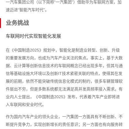
一汽车集团公司（以下简称“一汽集团”）借助华为车联网方案，加
速迈进“智能汽车时代”。
业务挑战
车联网时代实现智能化发展
在《中国制造2025》规划中，智能化是制造业转型、创新、升级
的重要发展方向，也成为汽车产业关注的焦点。事实上，基于大数
据、云计算等创新信息技术的车联网概念已经出现多年，但其与通
信等基础设施大环境以及创新IT技术紧密关联的特点，使得其在发
展的前期，依然不能突破传统信息化模式的制约，很多车辆管理软
件层出不穷，但是多数系统都无法满足高并发高频率接入需求。有
业内人士提出，《中国制造2025》发布，代表着汽车产业即将进
入车联网和安全时代。
作为国内汽车产业的领头企业，一汽集团一方面具有不断创新、不
断提升竞争力，实现创新增长的责任意识；另一方面也有向服务转