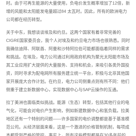
时。由于可再生能源的大量使用，负电价发生概率增加了12倍，新
增的风能和太阳能发电量超过84 太瓦时。因此，所有的欧洲电力
公司都在经历转型。
关于中东，我想谈谈埃及和约旦。这两个国家有着非常完善的
CIGRE国家委员会，我个人对埃及和约旦电力市场也很熟悉。同时
我确信迪拜、阿联酋、阿曼和沙特阿拉伯可能都面临着同样的需求
和挑战。在埃及，电力公司通过利用政府机构为聚光太阳能市场及
其工业应用扩大提供的大量服务、支持和机会，来吸引各类外国投
资，同时寻求为配电网所有服务建立统一平台，积极与北非其他国
家开展庞大合作计划。在约旦，电力公司侧重点则有所不同：他们
侧重于建立新数据中心，实现数据中心与SAP云操作的互通。
拉丁美洲也面临类似挑战。能源（生态）转型，包括其他行业的电
气化，可能会对电价产生影响，例如新建数据中心和氢负载。拉美
地区还有一个特别的问题——许多国家的电价调整都是基于基准模
范公司。从经济层面来看，这是一个激进的价格管制机制，每项成
本都受到严格的管控。事实上，所有这些模型都是在30多年前的