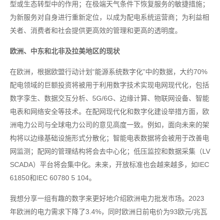
型或生态转型中的作用；在极端天气条件下恢复服务的敏捷措施；
为新服务对自身进行重新定位，以成为配电系统运营商；为利益相
关者、消费者和社会提供更高效的管理和更高的透明度。
欧洲、中东和北非及拉美地区的现状
在欧洲，根据欧盟行动计划“能源系统数字化”中的数据，大约70%
配电领域的巨额投资将被用于利用数字技术实现电网现代化，包括
数字孪生、数据交互分析、5G/6G、边缘计算、物联网设备、智能
电表和网络安全等技术。在配网现代化和数字化建设举措方面，欧
洲电力公司与全球电力公司的意见高度一致。例如，面向未来的架
构将以边缘基础设施形式分散化；智能电表数据将会被用于改善电
网监测；配网的管理结构将会去中心化；低压监控和数据采集（LV
SCADA）平台将会集中化。未来，开放标准也会越来越多，如IEC
61850和IEC 60780 5 104。
我想分享一组有趣的数字来更好地介绍欧洲电力批发市场。2023
年欧洲的电力需求下降了3.4%，同时欧洲日前电价为93欧元/兆瓦