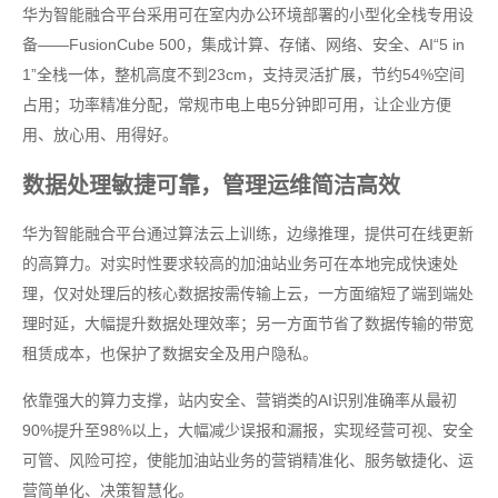
华为智能融合平台采用可在室内办公环境部署的小型化全栈专用设
备——FusionCube 500，集成计算、存储、网络、安全、AI“5 in
1”全栈一体，整机高度不到23cm，支持灵活扩展，节约54%空间
占用；功率精准分配，常规市电上电5分钟即可用，让企业方便
用、放心用、用得好。
数据处理敏捷可靠，管理运维简洁高效
华为智能融合平台通过算法云上训练，边缘推理，提供可在线更新
的高算力。对实时性要求较高的加油站业务可在本地完成快速处
理，仅对处理后的核心数据按需传输上云，一方面缩短了端到端处
理时延，大幅提升数据处理效率；另一方面节省了数据传输的带宽
租赁成本，也保护了数据安全及用户隐私。
依靠强大的算力支撑，站内安全、营销类的AI识别准确率从最初
90%提升至98%以上，大幅减少误报和漏报，实现经营可视、安全
可管、风险可控，使能加油站业务的营销精准化、服务敏捷化、运
营简单化、决策智慧化。