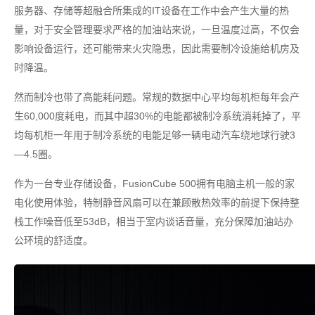
服务器、存储等超融合所集成的IT设备在工作中会产生大量的热
量，对于安全管理要求严格的加油站来说，一旦温度过高，不仅会
影响设备运行，还可能带来火灾隐患，因此需要制冷设施给机房及
时降温。
然而制冷也带了高能耗问题。常规的数据中心平均每机柜每年会产
生60,000度耗电，而其中超30%的电能都被制冷系统消耗掉了，平
均每机柜一年用于制冷系统的电能足够一辆电动汽车绕地球行驶3
—4.5圈。
作为一台专业存储设备，FusionCube 500拥有电脑主机一般的家
电化使用体验，特制静音风扇可以在兼顾散热效率的前提下保持整
栈工作噪音低至53dB，相当于室内谈话音量，充分保障加油站办
公环境的舒适度。