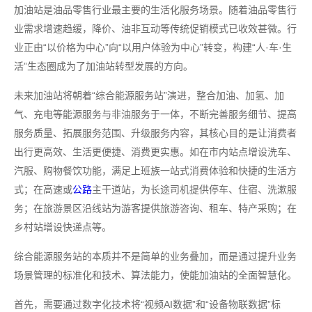
加油站是油品零售行业最主要的生活化服务场景。随着油品零售行
业需求增速趋缓，降价、油非互动等传统促销模式已收效甚微。行
业正由“以价格为中心”向“以用户体验为中心”转变，构建“人·车·生
活”生态圈成为了加油站转型发展的方向。
未来加油站将朝着“综合能源服务站”演进，整合加油、加氢、加
气、充电等能源服务与非油服务于一体，不断完善服务细节、提高
服务质量、拓展服务范围、升级服务内容，其核心目的是让消费者
出行更高效、生活更便捷、消费更实惠。如在市内站点增设洗车、
汽服、购物餐饮功能，满足上班族一站式消费体验和快捷的生活方
式；在高速或
公路
主干道站，为长途司机提供停车、住宿、洗漱服
务；在旅游景区沿线站为游客提供旅游咨询、租车、特产采购；在
乡村站增设快递点等。
综合能源服务站的本质并不是简单的业务叠加，而是通过提升业务
场景管理的标准化和技术、算法能力，使能加油站的全面智慧化。
首先，需要通过数字化技术将“视频AI数据”和“设备物联数据”标