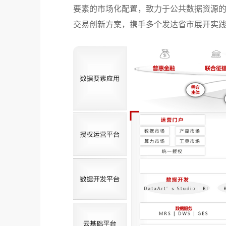
要素的市场化配置，致力于公共数据资源的
交易创新方案，携手多个发达省市展开实