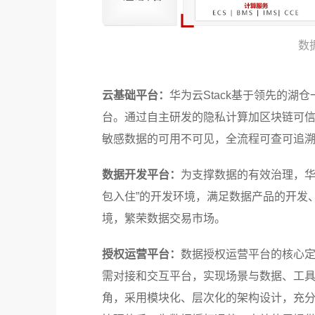
数
云基础平台：
华为云Stack基于领先的
台。通过自主研发的隐私计算加区块链可
敏感数据的可用不可见，全流程可查可追
数据开发平台：
为支撑数据的有效治理，华
包入住”的开发环境，满足数据产品的开发
境，繁荣数据交易市场。
授权运营平台：
数据授权运营平台的核心
需对接和交互平台，实现场景与数据、工具
角，采用模块化、层次化的架构设计，充