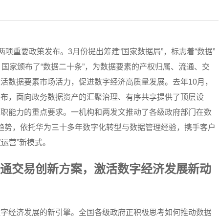
两项重要政策发布。3月份提出筹建“国家数据局”，标志着“数据”
，国家颁布了“数据二十条”，为数据要素的产权归属、流通、交
活数据要素市场活力，促进数字经济高质量发展。去年10月，
发布，面向政务数据资产的汇聚治理、有序共享提供了顶层设
履职能力的重点要求。一机构和两发文推动了各级政府部门在数
这一趋势，依托华为三十多年数字化转型与数据管理经验，携手客户
权运营”新模式。
素流通交易创新方案，激活数字经济发展新动
数字经济发展的新引擎。全国各级政府正积极思考如何推动数据