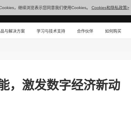
ookies，继续浏览表示您同意我们使用Cookies。
Cookies和隐私政策>
产品与解决方案
学习与技术支持
合作伙伴
如何购买
能，激发数字经济新动