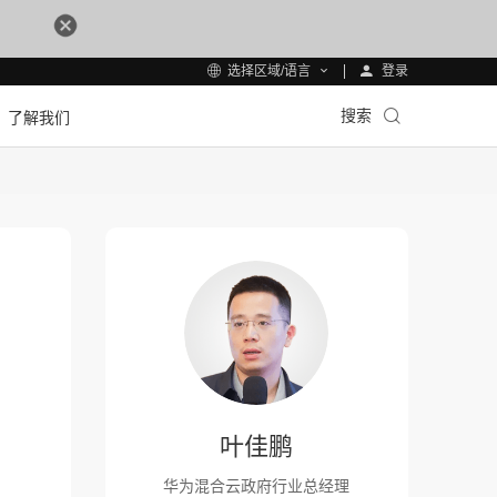
登录
选择区域/语言
搜索
了解我们
叶佳鹏
华为混合云政府行业总经理