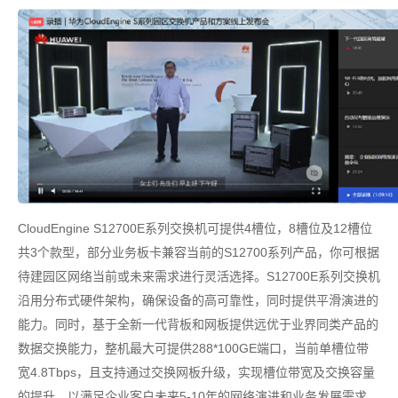
CloudEngine S12700E系列交换机可提供4槽位，8槽位及12槽位
共3个款型，部分业务板卡兼容当前的S12700系列产品，你可根据
待建园区网络当前或未来需求进行灵活选择。S12700E系列交换机
沿用分布式硬件架构，确保设备的高可靠性，同时提供平滑演进的
能力。同时，基于全新一代背板和网板提供远优于业界同类产品的
数据交换能力，整机最大可提供288*100GE端口，当前单槽位带
宽4.8Tbps，且支持通过交换网板升级，实现槽位带宽及交换容量
的提升，以满足企业客户未来5-10年的网络演进和业务发展需求。