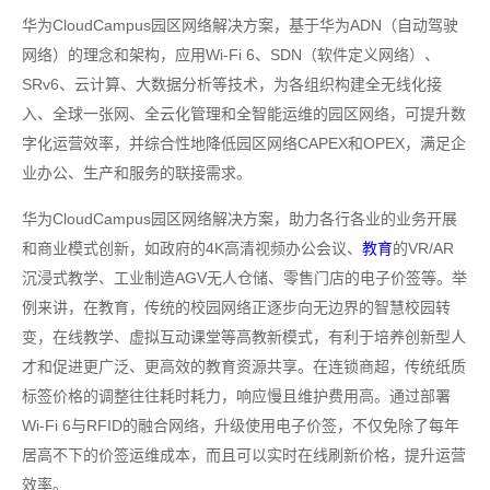
华为CloudCampus园区网络解决方案，基于华为ADN（自动驾驶
网络）的理念和架构，应用Wi-Fi 6、SDN（软件定义网络）、
SRv6、云计算、大数据分析等技术，为各组织构建全无线化接
入、全球一张网、全云化管理和全智能运维的园区网络，可提升数
字化运营效率，并综合性地降低园区网络CAPEX和OPEX，满足企
业办公、生产和服务的联接需求。
华为CloudCampus园区网络解决方案，助力各行各业的业务开展
和商业模式创新，如政府的4K高清视频办公会议、
教育
的VR/AR
沉浸式教学、工业制造AGV无人仓储、零售门店的电子价签等。举
例来讲，在教育，传统的校园网络正逐步向无边界的智慧校园转
变，在线教学、虚拟互动课堂等高教新模式，有利于培养创新型人
才和促进更广泛、更高效的教育资源共享。在连锁商超，传统纸质
标签价格的调整往往耗时耗力，响应慢且维护费用高。通过部署
Wi-Fi 6与RFID的融合网络，升级使用电子价签，不仅免除了每年
居高不下的价签运维成本，而且可以实时在线刷新价格，提升运营
效率。