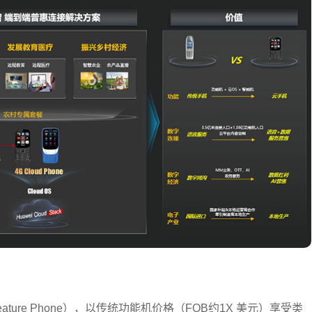
ature Phone），以传统功能机价格（FOB约1X 美元）享受类