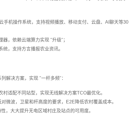
上的云手机操作系统，支持视频播放、移动支付、云盘、AI聊天等30
理器，依赖云端算力实现 "升级"；
互系统，支持方言播报农业资讯。
r系列解决方案，实现 "一杆多频"：
模农村适配不同站型，实现无线解决方案TCO最优化。
降低对微波，卫星和杆高度的要求，E2E降低农村覆盖成本。
r节能特性，大大提升无电区域村庄及站点的可用度。