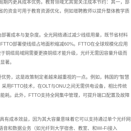
命周期内更具成本优势。教育领域尤其需关注成本节约：其一，部
节省的资金可用于教育资源优化，例如增聘教师以提升整体教学质
初始部署成本与复杂度。全光网络通过减少线缆用量，既节省材料
TTO部署使线缆占地面积缩减60%。FTTO在全球规模化应用
相较于铜缆局域网需要更换铜缆才能升级，光纤无需因容量升级而
更显著。
重要优势，这是政策制定者越来越重视的一点。例如，韩国的“智慧
采用FTTO技术，在OLT与ONU之间无需供电设备，相比传统
能耗。此外，FTTO支持全网集中管理，可提升端口配置及故障
O也具有成本效益，因为其大容量意味着它可以支持通过单个光纤网
语音和数据业务（如光纤到大学宿舍、教室、和Wi-Fi接入