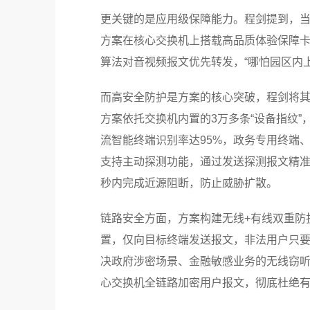
更关键的是应用级保障能力。程剑提到，当
方案在核心交换机上搭载高品质体验保障卡，
算法对音视频报文优先转发，“哪怕园区内
而高安全防护是方案的核心突破，程剑将其拆
方案依托交换机内置的3万多条“设备指纹”
流智能终端识别率达95%，政务专用终端、金
支持主动探测功能，通过发送探测报文精
秒内完成近源阻断，防止威胁扩散。
链路安全方面，方案构建无线+有线双重防护
置，仅向目标终端发送报文，非法用户只要
决政府涉密场景、金融敏感业务的无线窃听风
心交换机全链路加密用户报文，彻底杜绝