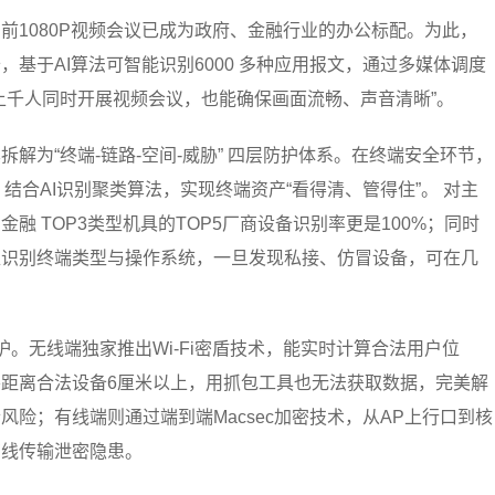
前1080P视频会议已成为政府、金融行业的办公标配。为此，
基于AI算法可智能识别6000 多种应用报文，通过多媒体调度
上千人同时开展视频会议，也能确保画面流畅、声音清晰”。
解为“终端-链路-空间-威胁” 四层防护体系。在终端安全环节，
，结合AI识别聚类算法，实现终端资产“看得清、管得住”。 对主
融 TOP3类型机具的TOP5厂商设备识别率更是100%；同时
准识别终端类型与操作系统，一旦发现私接、仿冒设备，可在几
。无线端独家推出Wi-Fi密盾技术，能实时计算合法用户位
距离合法设备6厘米以上，用抓包工具也无法获取数据，完美解
险；有线端则通过端到端Macsec加密技术，从AP上行口到核
有线传输泄密隐患。