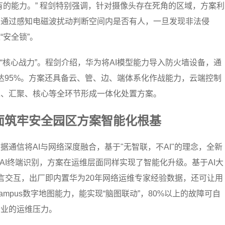
有的能力。” 程剑特别强调，针对摄像头存在死角的区域，方案利
”，通过感知电磁波扰动判断空间内是否有人，一旦发现非法侵
安全锁”。
“核心战力”。程剑介绍，华为将AI模型能力导入防火墙设备，通
出率达95%。方案还具备云、管、边、端体系化作战能力，云端控制
入、汇聚、核心等全环节形成一体化处置方案。
面筑牢安全园区方案智能化根基
通信将AI与网络深度融合，基于"无智联，不AI"的理念，全新
、AI终端识别，方案在运维层面同样实现了智能化升级。基于AI大
然语言交互，出厂即内置华为20年网络运维专家经验数据，还可让用
-Campus数字地图能力，能实现“脑图联动”，80%以上的故障可自
行业的运维压力。