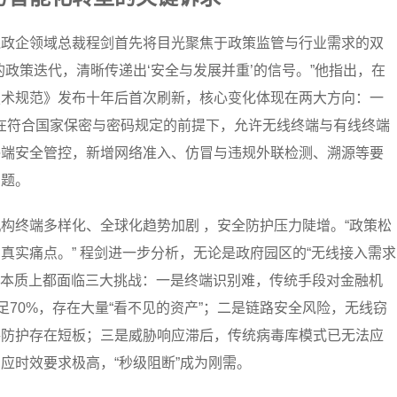
线政企领域总裁程剑首先将目光聚焦于政策监管与行业需求的双
政策迭代，清晰传递出‘安全与发展并重’的信号。”他指出，在
技术规范》发布十年后首次刷新，核心变化体现在两大方向：一
式，在符合国家保密与密码规定的前提下，允许无线终端与有线终端
终端安全管控，新增网络准入、仿冒与违规外联检测、溯源等要
问题。
构终端多样化、全球化趋势加剧 ，安全防护压力陡增。“政策松
真实痛点。” 程剑进一步分析，无论是政府园区的“无线接入需求
”，本质上都面临三大挑战：一是终端识别难，传统手段对金融机
足70%，存在大量“看不见的资产”；二是链路安全风险，无线窃
路防护存在短板；三是威胁响应滞后，传统病毒库模式已无法应
应时效要求极高，“秒级阻断”成为刚需。