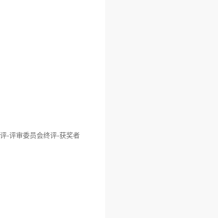
评-评审委员会终评-获奖者
：