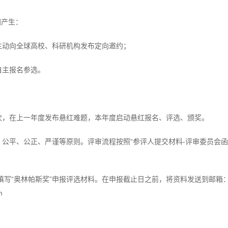
同产生：
会主动向全球高校、科研机构发布定向邀约；
自主报名参选。
一次，在上一年度发布悬红难题，本年度启动悬红报名、评选、颁奖。
观、公平、公正、严谨等原则。评审流程按照“参评人提交材料-评审委员会函
板，填写“奥林帕斯奖”申报评选材料。在申报截止日之前，将资料发送到邮箱
m