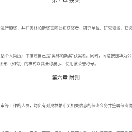
第五章 授奖
会进行颁奖，并在奥林帕斯奖官网公布获奖者、研究单位、研究领域，获
括个人简历）中描述自己是“奥林帕斯奖”获奖者。同时，同意按照华为
、图形（如有）的样式以其全称展示、使用该荣誉称号。
第六章 附则
评审等工作的人员，均负有对奥林帕斯奖相关信息的保密义务并签署保密