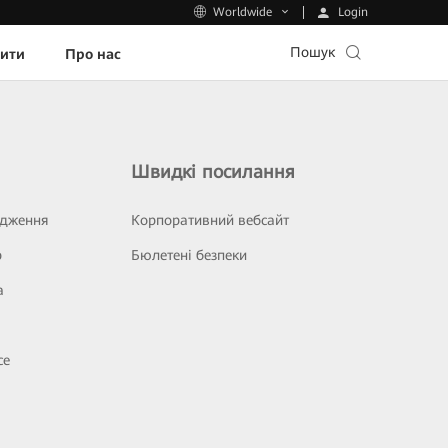
Login
Worldwide
Пошук
пити
Про нас
Швидкі посилання
ідження
Корпоративний вебсайт
р
Бюлетені безпеки
а
се