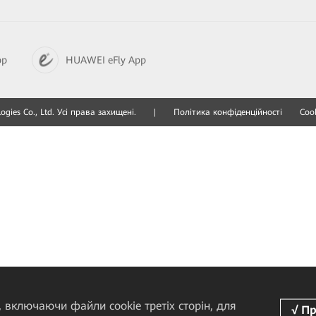
pp
HUAWEI eFly App
gies Co., Ltd. Усі права захищені.
|
Політика конфіденційності
Cook
 включаючи файли cookie третіх сторін, для