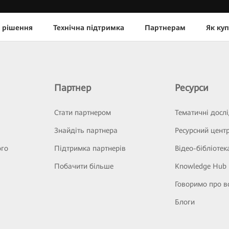
 рішення
Технічна підтримка
Партнерам
Як ку
Партнер
Ресурси
Стати партнером
Тематичні досл
Знайдіть партнера
Ресурсний цент
ого
Підтримка партнерів
Відео-бібліотек
Побачити більше
Knowledge Hub
Говоримо про в
Блоги