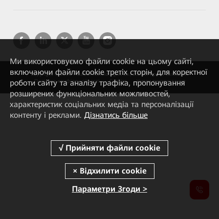
Ми використовуємо файли cookie на цьому сайті,
включаючи файли cookie третіх сторін, для коректної
Copyright © 2026 Huawei Technologies Co., Ltd. Усі права захищені.
роботи сайту та аналізу трафіка, пропонування
Політика конфіденційності
Cookies
Умови використання
розширених функціональних можливостей,
характеристик соціальних медіа та персоналізації
контенту і реклами.
Дізнатись більше
Параметри Згоди >