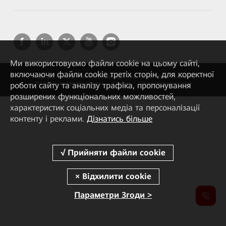
Ми використовуємо файли cookie на цьому сайті,
включаючи файли cookie третіх сторін, для коректної
Copyright © 2026 Huawei Technologies Co., Ltd. Усі права захищені.
роботи сайту та аналізу трафіка, пропонування
Політика конфіденційності
Cookies
Умови використання
розширених функціональних можливостей,
характеристик соціальних медіа та персоналізації
контенту і реклами.
Дізнатись більше
Параметри Згоди >