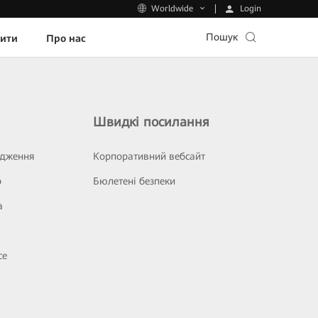
Login
Worldwide
Пошук
пити
Про нас
Швидкі посилання
ідження
Корпоративний вебсайт
р
Бюлетені безпеки
а
се