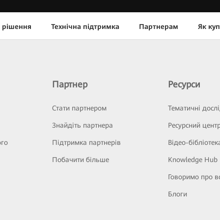
 рішення
Технічна підтримка
Партнерам
Як ку
Партнер
Ресурси
Стати партнером
Тематичні досл
Знайдіть партнера
Ресурсний цент
ого
Підтримка партнерів
Відео-бібліотек
Побачити більше
Knowledge Hub
Говоримо про в
Блоги