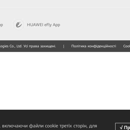
pp
HUAWEI eFly App
gies Co., Ltd. Усі права захищені.
|
Політика конфіденційності
Cook
 включаючи файли cookie третіх сторін, для