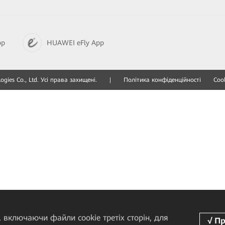
pp
HUAWEI eFly App
gies Co., Ltd. Усі права захищені.
|
Політика конфіденційності
Cook
 включаючи файли cookie третіх сторін, для