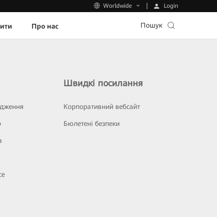
Login
Worldwide
Пошук
пити
Про нас
Швидкі посилання
ідження
Корпоративний вебсайт
р
Бюлетені безпеки
а
се