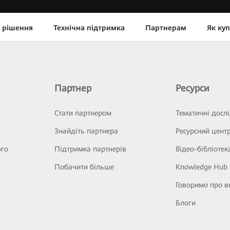
 рішення
Технічна підтримка
Партнерам
Як ку
Партнер
Ресурси
Стати партнером
Тематичні досл
Знайдіть партнера
Ресурсний цент
ого
Підтримка партнерів
Відео-бібліотек
Побачити більше
Knowledge Hub
Говоримо про в
Блоги