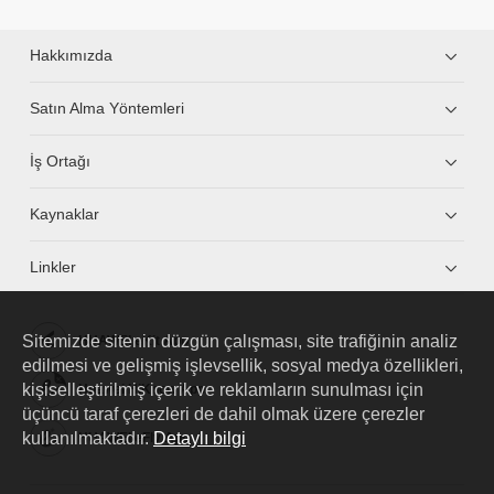
Hakkımızda
Satın Alma Yöntemleri
İş Ortağı
Kaynaklar
Linkler
Sitemizde sitenin düzgün çalışması, site trafiğinin analiz
HUAWEI eKit App
edilmesi ve gelişmiş işlevsellik, sosyal medya özellikleri,
kişiselleştirilmiş içerik ve reklamların sunulması için
Huawei HiKnow App
üçüncü taraf çerezleri de dahil olmak üzere çerezler
kullanılmaktadır.
Detaylı bilgi
HUAWEI eFly App