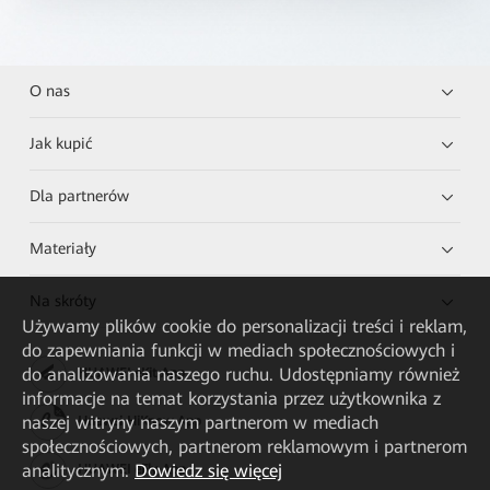
O nas
Jak kupić
Dla partnerów
Materiały
Na skróty
Używamy plików cookie do personalizacji treści i reklam,
do zapewniania funkcji w mediach społecznościowych i
do analizowania naszego ruchu. Udostępniamy również
HUAWEI eKit App
informacje na temat korzystania przez użytkownika z
naszej witryny naszym partnerom w mediach
Huawei HiKnow App
społecznościowych, partnerom reklamowym i partnerom
analitycznym.
Dowiedz się więcej
HUAWEI eFly App