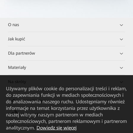
O nas
Jak kupić
Dla partnerów
Materiały
Na skróty
Używamy plików cookie do personalizacji treści i reklam,
do zapewniania funkcji w mediach społecznościowych i
do analizowania naszego ruchu. Udostępniamy również
HUAWEI eKit App
informacje na temat korzystania przez użytkownika z
naszej witryny naszym partnerom w mediach
Huawei HiKnow App
społecznościowych, partnerom reklamowym i partnerom
analitycznym.
Dowiedz się więcej
HUAWEI eFly App