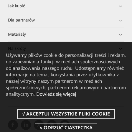
Jak kupić
Dla partnerów
Materiały
Na skróty
Używamy plików cookie do personalizacji treści i reklam,
do zapewniania funkcji w mediach społecznościowych i
do analizowania naszego ruchu. Udostępniamy również
HUAWEI eKit App
informacje na temat korzystania przez użytkownika z
naszej witryny naszym partnerom w mediach
Huawei HiKnow App
społecznościowych, partnerom reklamowym i partnerom
analitycznym.
Dowiedz się więcej
HUAWEI eFly App