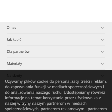
O nas
Jak kupić
Dla partnerów
Materiały
Na skróty
Używamy plików cookie do personalizacji treści i reklam,
do zapewniania funkcji w mediach społecznościowych i
do analizowania naszego ruchu. Udostępniamy również
HUAWEI eKit App
informacje na temat korzystania przez użytkownika z
naszej witryny naszym partnerom w mediach
Huawei HiKnow App
społecznościowych, partnerom reklamowym i partnerom