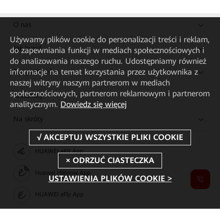
O nas
Używamy plików cookie do personalizacji treści i reklam,
Jak kupić
do zapewniania funkcji w mediach społecznościowych i
do analizowania naszego ruchu. Udostępniamy również
informacje na temat korzystania przez użytkownika z
Dla partnerów
naszej witryny naszym partnerom w mediach
społecznościowych, partnerom reklamowym i partnerom
Materiały
analitycznym.
Dowiedz się więcej
Na skróty
HUAWEI eKit App
Huawei HiKnow App
USTAWIENIA PLIKÓW COOKIE >
HUAWEI eFly App