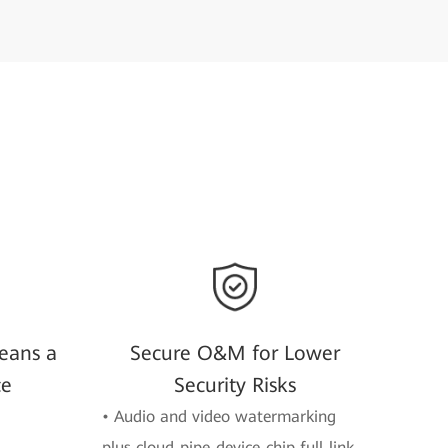
eans a
Secure O&M for Lower
ce
Security Risks
• Audio and video watermarking
plus cloud-pipe-device-chip full-link