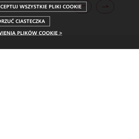
IENIA PLIKÓW COOKIE >
Na skróty
eń
Dla korporacji
ów
Security Bulletins
ałów wideo