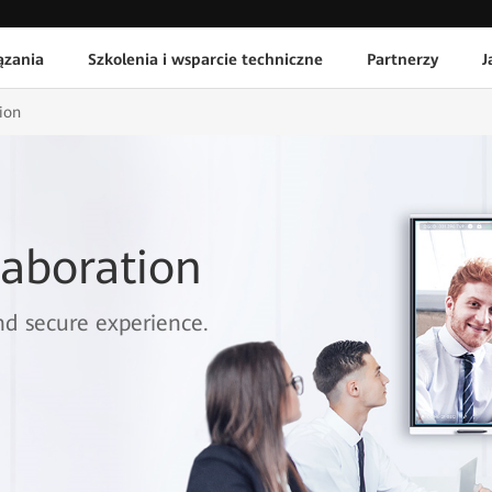
ązania
Szkolenia i wsparcie techniczne
Partnerzy
J
ion
aboration
and secure experience.