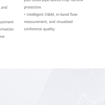
protection.
, and
• Intelligent O&M, in-band flow
measurement, and visualized
justment
conference quality.
ormation
ove