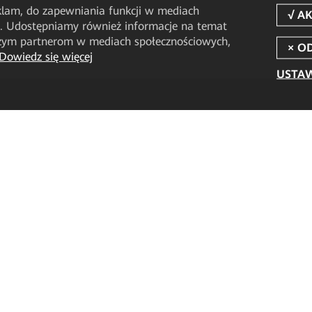
eklam, do zapewniania funkcji w mediach
u. Udostępniamy również informacje na temat
aszym partnerom w mediach społecznościowych,
Dowiedz się więcej
USTAW
Dla partnerów
Materiały
Zostań partnerem
Przykłady wdroż
Znajdź partnera
Centrum zasob
Wsparcie partnerów
Centrum materi
Więcej
Knowledge Hub
ALL-IN Talk
Blogi