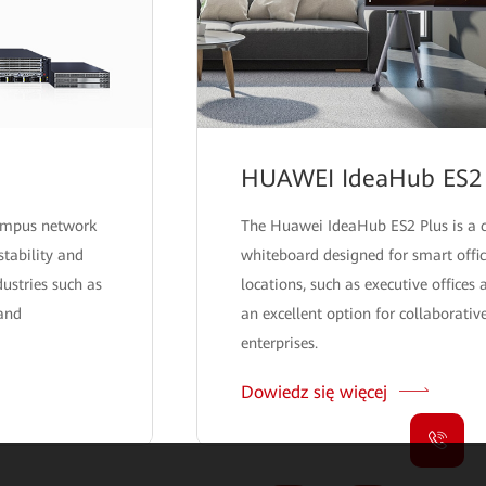
HUAWEI IdeaHub ES2 
campus network
The Huawei IdeaHub ES2 Plus is a 
stability and
whiteboard designed for smart office
ndustries such as
locations, such as executive offices
 and
an excellent option for collaborative
enterprises.
Dowiedz się więcej