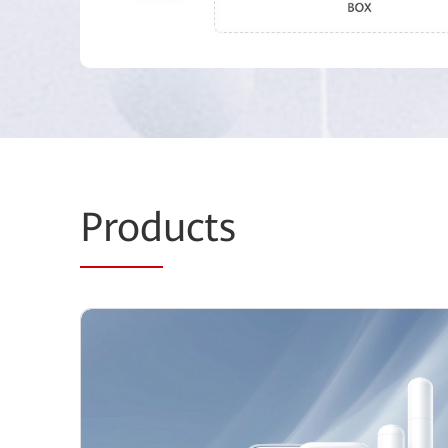
Prod
ucts