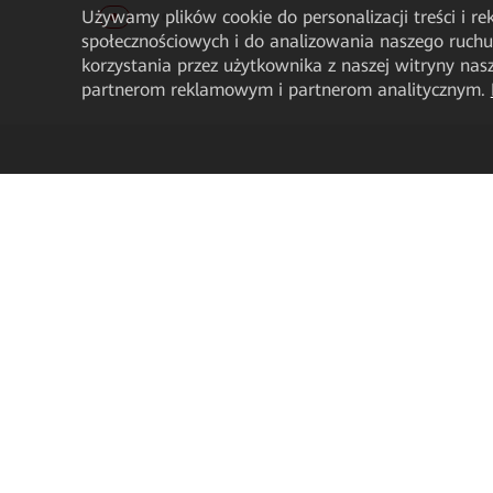
Używamy plików cookie do personalizacji treści i r
społecznościowych i do analizowania naszego ruch
korzystania przez użytkownika z naszej witryny n
partnerom reklamowym i partnerom analitycznym.
O nas
Jak kupić
Informacje o Huawei Enterprise
Informacje i ceny
Dla mediów
Chatbot
Wydarzenia
Znajdź sprzedawcę
Kontakt
Więcej