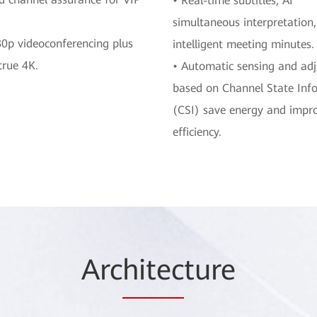
• Real-time subtitles, AI
simultaneous interpretation
0p videoconferencing plus
intelligent meeting minutes.
 true 4K.
• Automatic sensing and ad
based on Channel State Inf
(CSI) save energy and impr
efficiency.
Arc
hitec
ture