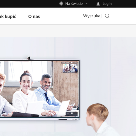
Login
Na świecie
Wyszukaj
ak kupić
O nas