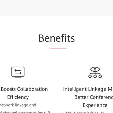
Be
nefi
ts
Boosts Collaboration
Intelligent Linkage M
Efficiency
Better Conferen
Experience
network linkage and
d channel assurance for VIP