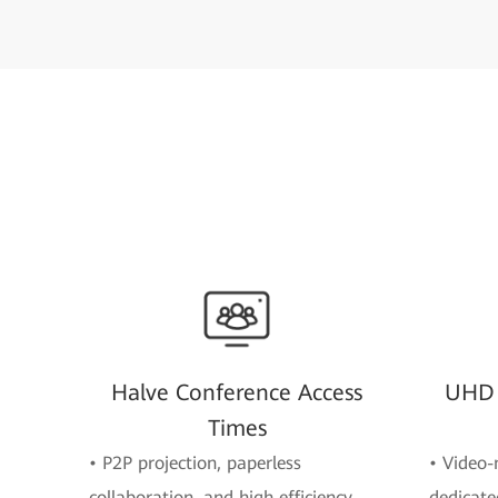
Halve Conference Access
UHD 
Times
• P2P projection, paperless
• Video-
collaboration, and high efficiency.
dedicate