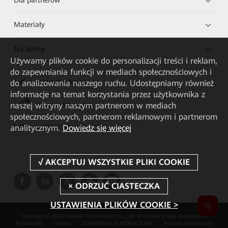
Materiały
Na skróty
Używamy plików cookie do personalizacji treści i reklam,
do zapewniania funkcji w mediach społecznościowych i
do analizowania naszego ruchu. Udostępniamy również
HUAWEI eKit App
informacje na temat korzystania przez użytkownika z
naszej witryny naszym partnerom w mediach
Huawei HiKnow App
społecznościowych, partnerom reklamowym i partnerom
analitycznym.
Dowiedz się więcej
HUAWEI eFly App
USTAWIENIA PLIKÓW COOKIE >
Copyright © 2026 Huawei Technologies Co., Ltd. Wszystkie prawa zastrzeżone.
Prywatność
Cookies
USTAWIENIA PLIKÓW COOKIE
Warunki korzystania