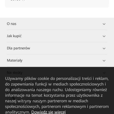
O nas
Jak kupić
Dla partnerów
Materiały
Na skróty
Używamy plików cookie do personalizacji treści i reklam,
do zapewniania funkcji w mediach społecznościowych i
do analizowania naszego ruchu. Udostępniamy również
HUAWEI eKit App
informacje na temat korzystania przez użytkownika z
naszej witryny naszym partnerom w mediach
Huawei HiKnow App
społecznościowych, partnerom reklamowym i partnerom
analitycznym.
Dowiedz się więcej
HUAWEI eFly App