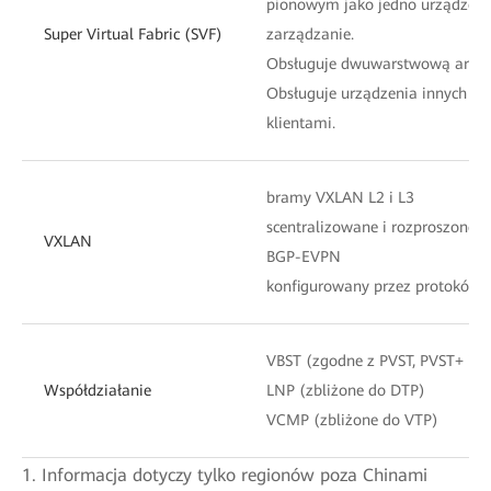
pionowym jako jedno urządzenie
Super Virtual Fabric (SVF)
zarządzanie.
Obsługuje dwuwarstwową archite
Obsługuje urządzenia innych fi
klientami.
bramy VXLAN L2 i L3
scentralizowane i rozproszone 
VXLAN
BGP-EVPN
konfigurowany przez protokół
VBST (zgodne z PVST, PVST+ i R
Współdziałanie
LNP (zbliżone do DTP)
VCMP (zbliżone do VTP)
1. Informacja dotyczy tylko regionów poza Chinami