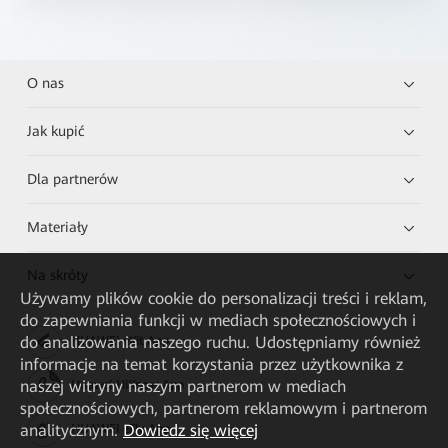
O nas
Jak kupić
Dla partnerów
Materiały
Na skróty
Używamy plików cookie do personalizacji treści i reklam,
do zapewniania funkcji w mediach społecznościowych i
do analizowania naszego ruchu. Udostępniamy również
HUAWEI eKit App
informacje na temat korzystania przez użytkownika z
naszej witryny naszym partnerom w mediach
Huawei HiKnow App
społecznościowych, partnerom reklamowym i partnerom
analitycznym.
Dowiedz się więcej
HUAWEI eFly App