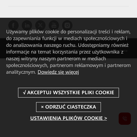
Używamy plików cookie do personalizacji treści i reklam,
do zapewniania funkcji w mediach społecznościowych i
do analizowania naszego ruchu. Udostępniamy również
Copyright © 2026 Huawei Technologies Co., Ltd. Wszystkie prawa zastrzeżone.
informacje na temat korzystania przez użytkownika z
Prywatność
Cookies
USTAWIENIA PLIKÓW COOKIE
Warunki korzystania
naszej witryny naszym partnerom w mediach
społecznościowych, partnerom reklamowym i partnerom
analitycznym.
Dowiedz się więcej
USTAWIENIA PLIKÓW COOKIE >