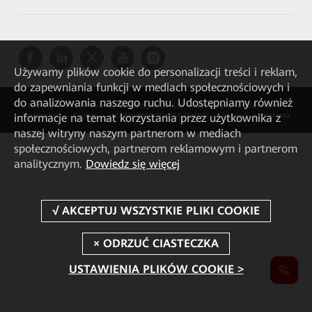
Używamy plików cookie do personalizacji treści i reklam,
do zapewniania funkcji w mediach społecznościowych i
do analizowania naszego ruchu. Udostępniamy również
Copyright © 2026 Huawei Technologies Co., Ltd. Wszystkie prawa zastrzeżone.
informacje na temat korzystania przez użytkownika z
Prywatność
Cookies
USTAWIENIA PLIKÓW COOKIE
Warunki korzystania
naszej witryny naszym partnerom w mediach
społecznościowych, partnerom reklamowym i partnerom
analitycznym.
Dowiedz się więcej
USTAWIENIA PLIKÓW COOKIE >