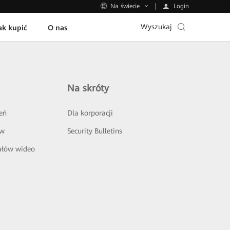
Login
Na świecie
Wyszukaj
ak kupić
O nas
Na skróty
eń
Dla korporacji
ów
Security Bulletins
ałów wideo