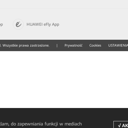
pp
HUAWEI eFly App
. Wszystkie prawa zastrzeżone.
|
Prywatność
Cookies
USTAWIENIA
eklam, do zapewniania funkcji w mediach