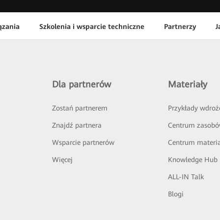
ązania
Szkolenia i wsparcie techniczne
Partnerzy
J
Dla partnerów
Materiały
Zostań partnerem
Przykłady wdroż
Znajdź partnera
Centrum zasob
Wsparcie partnerów
Centrum materi
Więcej
Knowledge Hub
ALL-IN Talk
Blogi