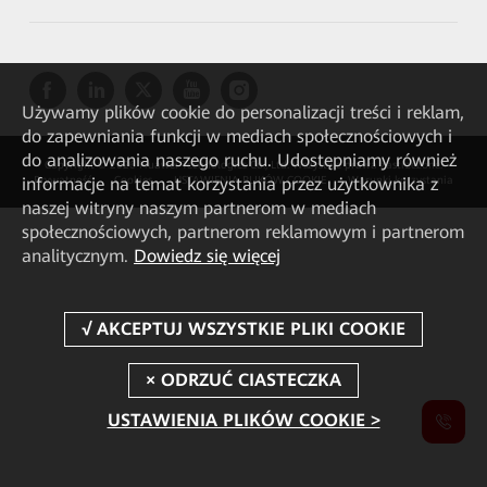
Używamy plików cookie do personalizacji treści i reklam,
do zapewniania funkcji w mediach społecznościowych i
do analizowania naszego ruchu. Udostępniamy również
Copyright © 2026 Huawei Technologies Co., Ltd. Wszystkie prawa zastrzeżone.
informacje na temat korzystania przez użytkownika z
Prywatność
Cookies
USTAWIENIA PLIKÓW COOKIE
Warunki korzystania
naszej witryny naszym partnerom w mediach
społecznościowych, partnerom reklamowym i partnerom
analitycznym.
Dowiedz się więcej
USTAWIENIA PLIKÓW COOKIE >