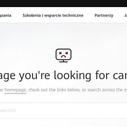
ązania
Szkolenia i wsparcie techniczne
Partnerzy
J
age you're looking for ca
the
homepage
, check out the links below, or search across the e