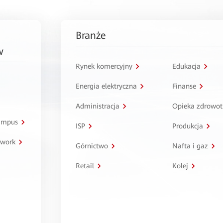
Branże
w
Rynek komercyjny
Edukacja
Energia elektryczna
Finanse
Administracja
Opieka zdrowo
kampus
ISP
Produkcja
twork
Górnictwo
Nafta i gaz
Retail
Kolej