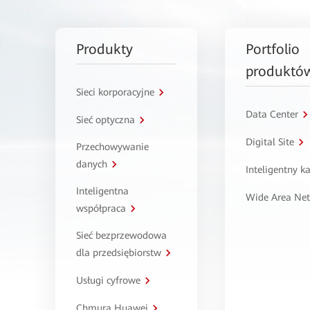
Produkty
Portfolio
produktó
Sieci korporacyjne
Data Center
Sieć optyczna
Digital Site
Przechowywanie
danych
Inteligentny 
Inteligentna
Wide Area Ne
współpraca
Sieć bezprzewodowa
dla przedsiębiorstw
Usługi cyfrowe
Chmura Huawei