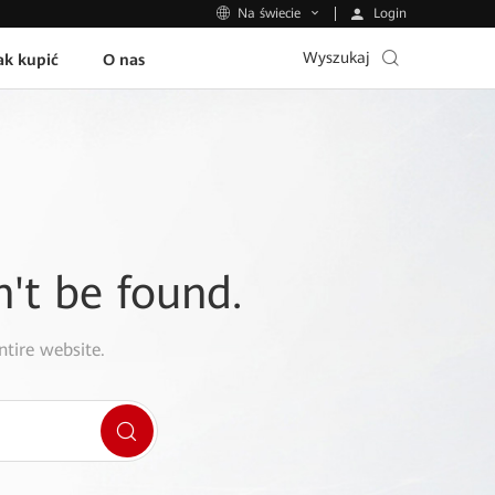
Login
Na świecie
Wyszukaj
ak kupić
O nas
n't be found.
ntire website.