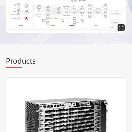
Prod
ucts