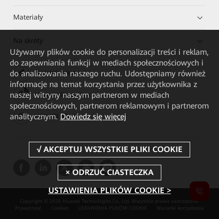
Materiały
Na skróty
Używamy plików cookie do personalizacji treści i reklam,
do zapewniania funkcji w mediach społecznościowych i
do analizowania naszego ruchu. Udostępniamy również
HUAWEI eKit App
informacje na temat korzystania przez użytkownika z
naszej witryny naszym partnerom w mediach
Huawei HiKnow App
społecznościowych, partnerom reklamowym i partnerom
analitycznym.
Dowiedz się więcej
HUAWEI eFly App
USTAWIENIA PLIKÓW COOKIE >
Copyright © 2026 Huawei Technologies Co., Ltd. Wszystkie prawa zastrzeżone.
Prywatność
Cookies
USTAWIENIA PLIKÓW COOKIE
Warunki korzystania