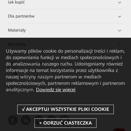
Jak kupić
Dla partnerów
Materiały
Na skróty
Używamy plików cookie do personalizacji treści i reklam,
do zapewniania funkcji w mediach społecznościowych i
do analizowania naszego ruchu. Udostępniamy również
HUAWEI eKit App
informacje na temat korzystania przez użytkownika z
naszej witryny naszym partnerom w mediach
Huawei HiKnow App
społecznościowych, partnerom reklamowym i partnerom
analitycznym.
Dowiedz się więcej
HUAWEI eFly App