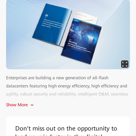
Enterprises are building a new generation of all-ﬂash
datacenters featuring high energy efficiency, high efficiency and
agility, robust security and reliability, intelligent O&M, seamless
upgrades, and free flow of data to meet the needs for ﬂash
Show More
storage for all use cases. IDC offers the following storage
selection recommendations for enterprises:
• Assess business and technical needs
Don't miss out on the opportunity to
• Opt for a solution that covers all use cases