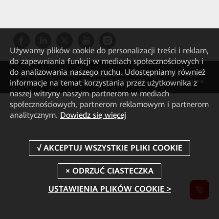
Używamy plików cookie do personalizacji treści i reklam,
do zapewniania funkcji w mediach społecznościowych i
do analizowania naszego ruchu. Udostępniamy również
Copyright © 2026 Huawei Technologies Co., Ltd. Wszystkie prawa zastrzeżone.
informacje na temat korzystania przez użytkownika z
Prywatność
Cookies
USTAWIENIA PLIKÓW COOKIE
Warunki korzystania
naszej witryny naszym partnerom w mediach
społecznościowych, partnerom reklamowym i partnerom
analitycznym.
Dowiedz się więcej
USTAWIENIA PLIKÓW COOKIE >