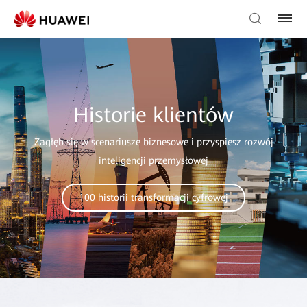
Historie klientów
Zagłęb się w scenariusze biznesowe i przyspiesz rozwój
inteligencji przemysłowej
100 historii transformacji cyfrowej