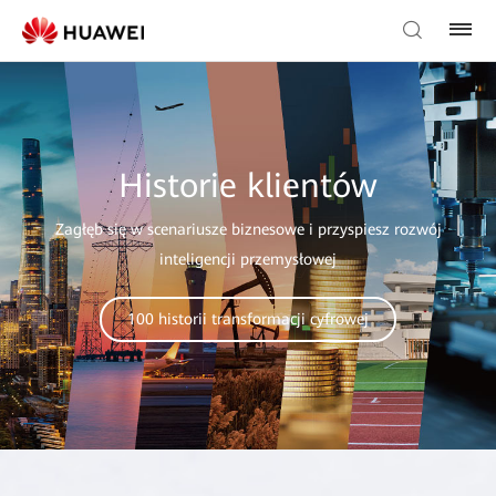
Historie klientów
Zagłęb się w scenariusze biznesowe i przyspiesz rozwój
inteligencji przemysłowej
100 historii transformacji cyfrowej