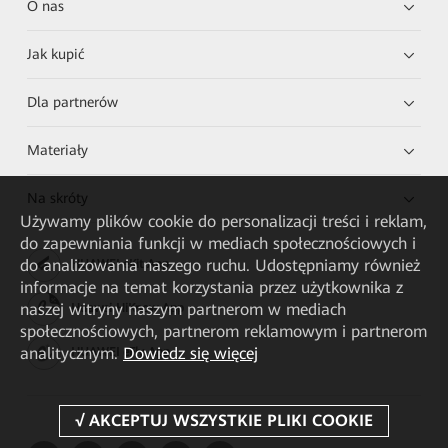
O nas
Jak kupić
Dla partnerów
Materiały
Na skróty
Używamy plików cookie do personalizacji treści i reklam,
do zapewniania funkcji w mediach społecznościowych i
do analizowania naszego ruchu. Udostępniamy również
HUAWEI eKit App
informacje na temat korzystania przez użytkownika z
naszej witryny naszym partnerom w mediach
Huawei HiKnow App
społecznościowych, partnerom reklamowym i partnerom
analitycznym.
Dowiedz się więcej
HUAWEI eFly App