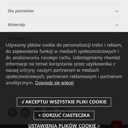
Dla partnerów
Materiały
Na skróty
Używamy plików cookie do personalizacji treści i reklam,
do zapewniania funkcji w mediach społecznościowych i
do analizowania naszego ruchu. Udostępniamy również
HUAWEI eKit App
informacje na temat korzystania przez użytkownika z
naszej witryny naszym partnerom w mediach
Huawei HiKnow App
społecznościowych, partnerom reklamowym i partnerom
analitycznym.
Dowiedz się więcej
HUAWEI eFly App
USTAWIENIA PLIKÓW COOKIE >